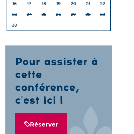
16
17
18
19
20
21
22
23
24
25
26
27
28
29
30
Pour assister à
cette
conférence,
c'est ici !
Réserver