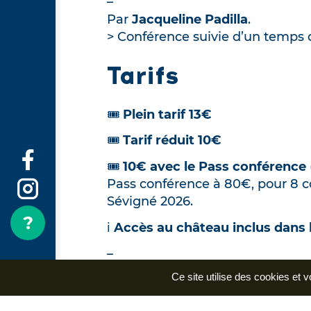
–
Par
Jacqueline Padilla
.
> Conférence suivie d’un temps 
Tarifs
🎟️
Plein tarif 13€
🎟️
Tarif réduit 10€
🎟️
10€ avec le Pass conférence
Pass conférence à 80€, pour 8 c
Sévigné 2026.
ℹ️
Accès au château inclus dans le
–
Tarif réduit
: 12-17 ans, étudian
Ce site utilise des cookies et 
bénéficiaires du RSA, titulaires
château de Grignan.