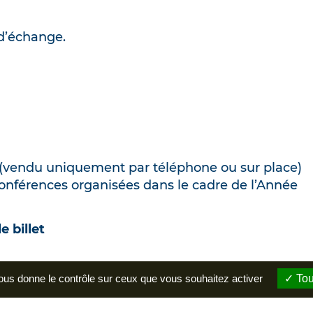
d’échange.
(vendu uniquement par téléphone ou sur place)
onférences organisées dans le cadre de l’Année
 billet
ts de moins de 25 ans, demandeurs d’emploi,
vous donne le contrôle sur ceux que vous souhaitez activer
Tou
 de la carte Clef des Châteaux ou du Pass Annuel