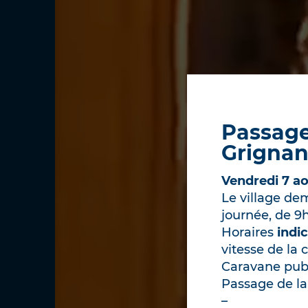
Importan
En raison des
Vendredi 7 ao
adaptées pour
Le village de
🕣
Accès aux s
journée, de 9h
Selon les temp
Horaires
indic
fermés au publ
vitesse de la c
Caravane publi
🌄
Accès aux e
Passage de la
🧺
Ouverture 
–