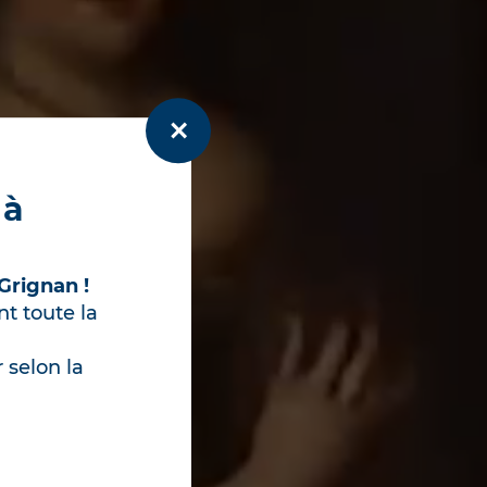
teau sont
Grignan !
t toute la
uvent être
 selon la
 à 16h40)