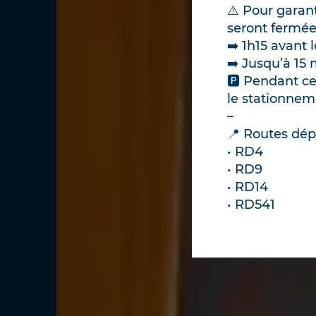
Évolution pos
⚠️ Pour garant
journalières. 
seront fermée
nocturnes.
➡️ 1h15 avant 
➡️ Jusqu’à 15
📢
L’après-mid
🅿️ Pendant ce
📢
Annulation 
le stationnem
–
Bon plan :
des
📍 Routes dép
sont proposées
• RD4
Pour en savoi
• RD9
Nous vous rem
• RD14
privilégier vo
• RD541