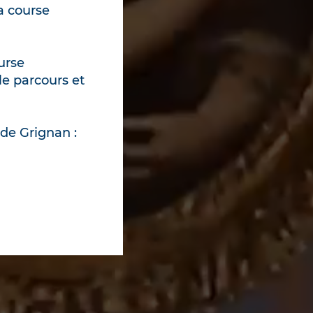
mpératures
la course
es Fêtes
urse
le parcours et
 nocturnes
de Grignan :
ns vivement à