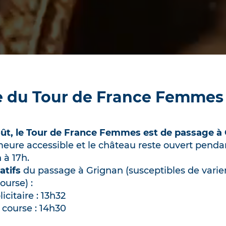
t ! Info canicule
 fortes chaleurs, les conditions de visite du châ
ût, le Tour de France Femmes est de passage à 
 vous assurer le meilleur accueil :
meure accessible et le château reste ouvert pendan
alles de 9h à 16h30 (dernière entrée à 15h45)
 à 17h.
ératures, certaines salles ou espaces de visite pe
atifs
du passage à Grignan (susceptibles de varier
ic durant la journée. Tarification adaptée
ourse) :
citaire : 13h32
xtérieurs du château de 9h à 17h (dernière entrée
 course : 14h30
du Café Louis-Provence : 9h30-15h