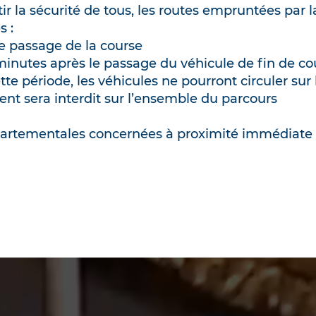
sible des horaires d’ouverture en fonction des te
ir la sécurité de tous, les routes empruntées par 
Le café est ouvert en soirée pour les spectateurs d
s :
le passage de la course
 minutes après le passage du véhicule de fin de co
i, visites « flash » uniquement, à 14h30 et 15h
tte période, les véhicules ne pourront circuler sur 
des visites guidées de 16h et 17h
ent sera interdit sur l’ensemble du parcours
 visites guidées matinales et des déambulations
artementales concernées à proximité immédiate 
 tout l’été.
r plus,
CONSULTEZ L’AGENDA
ercions pour votre compréhension et vous incito
s activités en matinée.