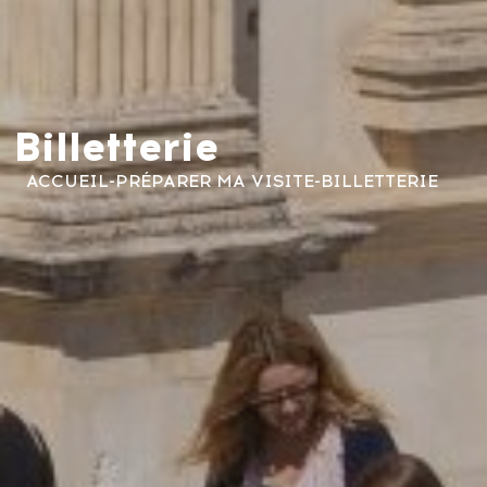
Billetterie
ACCUEIL
-
PRÉPARER MA VISITE
-
BILLETTERIE