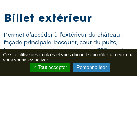
Billet extérieur
Permet d’accéder à l’extérieur du château :
façade principale, bosquet, cour du puits,
terrasse panoramique avec vue à 360° sur le
Ce site utilise des cookies et vous donne le contrôle sur ceux que
Mont Ventoux, la Provence et le village de
vous souhaitez activer
Grignan.
Tout accepter
Personnaliser