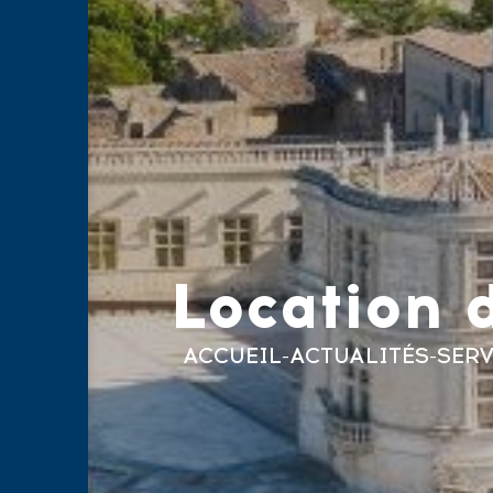
Location 
ACCUEIL
-
ACTUALITÉS
-
SERV