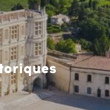
toriques
S