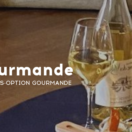
ourmande
S
-
OPTION GOURMANDE