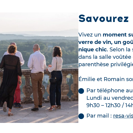
Savourez 
Vivez un
moment s
verre de vin, un g
nique chic
. Selon la
dans la salle voûtée 
parenthèse privilégi
Émilie et Romain son
Par téléphone au
Lundi au vendredi
9h30 – 12h30 / 14
Par mail :
resa-v